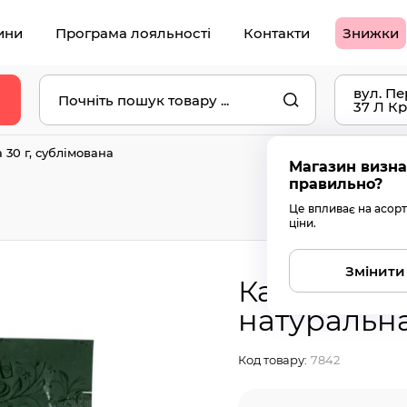
ини
Програма лояльності
Контакти
Знижки
вул. П
37 Л
Кр
Самови
 30 г, сублімована
Магазин визн
правильно?
Це впливає на асорт
ціни.
Змінити
Кава розчи
натуральна
Код товару:
7842