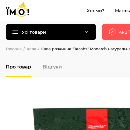
Хто ми?
Магаз
Усі товари
Акції
Головна
Кава
Кава розчинна "Jacobs" Monarch натуральна
Про товар
Відгуки