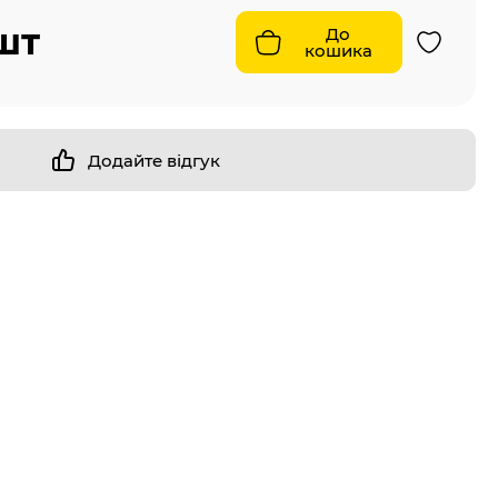
/шт
До
кошика
Додайте відгук