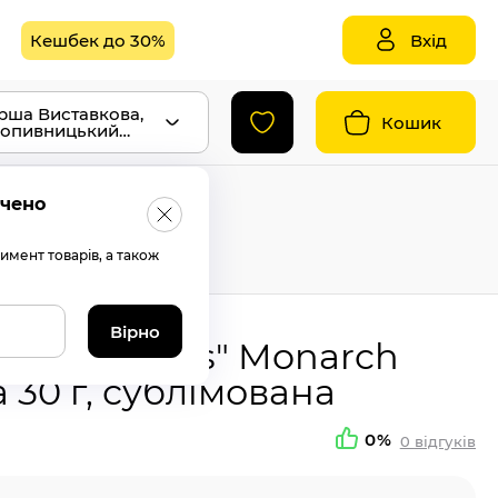
Кешбек до 30%
Вхід
ерша Виставкова,
Кошик
опивницький
везення
ачено
имент товарів, а також
Вірно
нна "Jacobs" Monarch
 30 г, сублімована
0%
0
відгуків